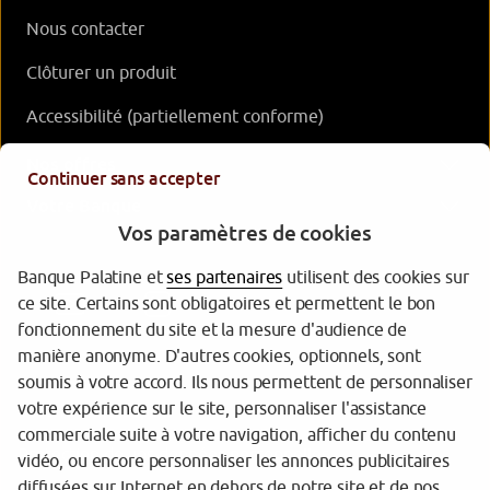
Nous contacter
Clôturer un produit
Accessibilité (partiellement conforme)
Nos offres
Continuer sans accepter
Votre Banque
Vos paramètres de cookies
Banque Palatine et
ses partenaires
utilisent des cookies sur
ce site. Certains sont obligatoires et permettent le bon
fonctionnement du site et la mesure d'audience de
manière anonyme. D'autres cookies, optionnels, sont
soumis à votre accord. Ils nous permettent de personnaliser
votre expérience sur le site, personnaliser l'assistance
Garantie des dépôts
commerciale suite à votre navigation, afficher du contenu
Protection de vos données personnelles
vidéo, ou encore personnaliser les annonces publicitaires
diffusées sur Internet en dehors de notre site et de nos