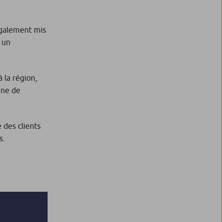
 également mis
 un
 la région,
ine de
 des clients
s.