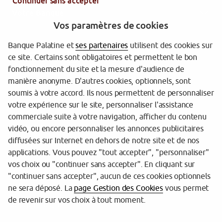
Continuer sans accepter
Votre Banque
Vos paramètres de cookies
Banque Palatine et
ses partenaires
utilisent des cookies sur
ce site. Certains sont obligatoires et permettent le bon
fonctionnement du site et la mesure d'audience de
manière anonyme. D'autres cookies, optionnels, sont
soumis à votre accord. Ils nous permettent de personnaliser
votre expérience sur le site, personnaliser l'assistance
Garantie des dépôts
commerciale suite à votre navigation, afficher du contenu
Protection des données personnelles
vidéo, ou encore personnaliser les annonces publicitaires
diffusées sur Internet en dehors de notre site et de nos
Gestion des cookies
applications. Vous pouvez "tout accepter", "personnaliser"
vos choix ou "continuer sans accepter". En cliquant sur
Sécurité
"continuer sans accepter", aucun de ces cookies optionnels
Tarifs
ne sera déposé. La
page Gestion des Cookies
vous permet
de revenir sur vos choix à tout moment.
Mentions légales