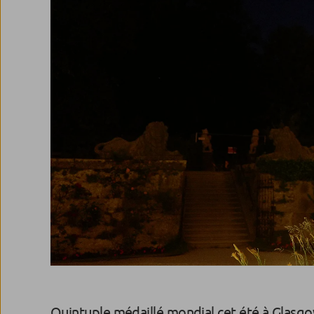
Quintuple médaillé mondial cet été à Glasg