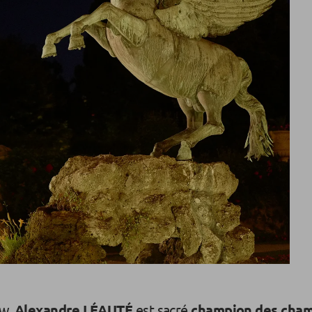
ow,
Alexandre LÉAUTÉ
est sacré
champion des cha