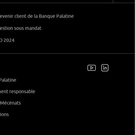
evenir client de la Banque Palatine
estion sous mandat
O 2024
Palatine
ent responsable
t Mécénats
ions