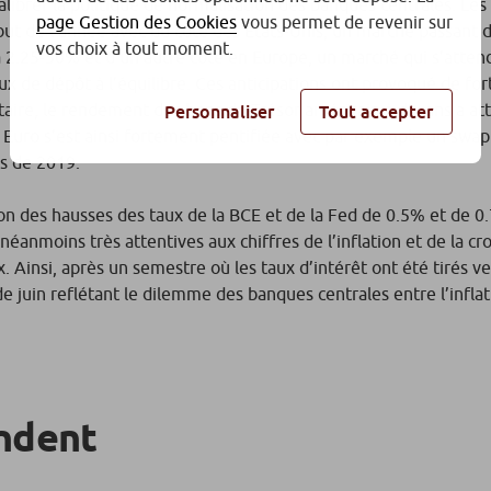
librer la politique de normalisation des banques centrales. Les 
page Gestion des Cookies
vous permet de revenir sur
ut de l’année avec du côté des Etats-Unis, un marché passant d
vos choix à tout moment.
à 2.25-50% et d’un autre coté en Europe, un marché qui s’atten
x de dépôt à l’équilibre. Ces anticipations ont provoqué de for
ire, le rendement des bons du Trésor américain à dix ans a att
Personnaliser
Tout accepter
 Euro s’est ainsi fortement pentifiée avec par exemple un swap
as de 2019.
tion des hausses des taux de la BCE et de la Fed de 0.5% et de 
anmoins très attentives aux chiffres de l’inflation et de la cr
Ainsi, après un semestre où les taux d’intérêt ont été tirés ver
de juin reflétant le dilemme des banques centrales entre l’infla
ndent