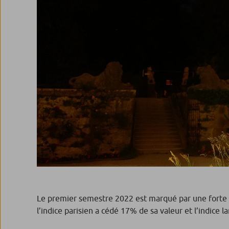
Le premier semestre 2022 est marqué par une forte ba
l’indice parisien a cédé 17% de sa valeur et l’indice