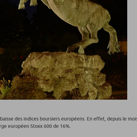
isse des indices boursiers européens. En effet, depuis le mois
 large européen Stoxx 600 de 16%.