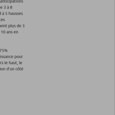
anticipations
e 3 à 8
d à 5 hausses
tes
eint plus de 3
 10 ans en
0.75%
oissance pour
s le haut, le
tion d’un côté