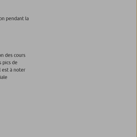
son pendant la
on des cours
 pics de
l est à noter
iale