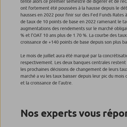
tente alors ce premier semestre de digérer et de reca
ont fortement été poussées à la hausse depuis le déb
hausses en 2022 pour finir sur des Fed Funds Rates 
de taux de 10 points de base en 2022 ramenant le tau
augmentations des rendements sur le marché obligata
% et l’OAT 10 ans plus de 1.70 %. La courbe des taux
croissance de +140 points de base depuis son plus b
Le mois de juillet aura été marqué par la concrétisa
respectivement. Les deux banques centrales restent né
les prochaines décisions de changement de leurs taux. 
marché a vu les taux baisser depuis leur pic du mois 
et la croissance de l’autre.
Nos experts vous répo