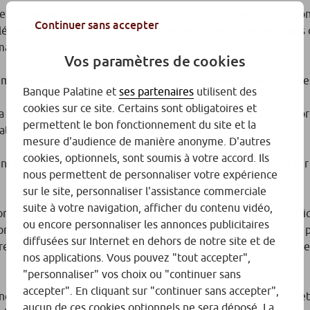
te hausse généralisée des prix a plutôt été bien « absorbée », o
Continuer sans accepter
fléchir, la demande risquant de fortement ralentir, les ménag
mation.
Vos paramètres de cookies
e marge de manœuvre pour contrer cette hausse généralisée des
Banque Palatine et
ses partenaires
utilisent des
cookies sur ce site. Certains sont obligatoires et
la perte de pouvoir d’achat des ménages et alimente ainsi les p
permettent le bon fonctionnement du site et la
ation délicate.
mesure d'audience de manière anonyme. D'autres
cookies, optionnels, sont soumis à votre accord. Ils
t leur hausse aux Etats-Unis, avec une croissance de 8,5 % sur
nous permettent de personnaliser votre expérience
sur le site, personnaliser l'assistance commerciale
suite à votre navigation, afficher du contenu vidéo,
 sont jugées volatiles, l’indice privilégié par la Fed (PCE) aff
ou encore personnaliser les annonces publicitaires
a commencé la normalisation cette année avec une hausse de 25 
diffusées sur Internet en dehors de notre site et de
recteur. C’est la première augmentation d’une telle ampleur de
nos applications. Vous pouvez "tout accepter",
"personnaliser" vos choix ou "continuer sans
accepter". En cliquant sur "continuer sans accepter",
 une hausse des taux (avec une première hausse prévue en juille
aucun de ces cookies optionnels ne sera déposé. La