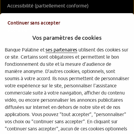
Accessibilité (partiellement conforme)
Nos offres
Continuer sans accepter
Votre Banque
Vos paramètres de cookies
Banque Palatine et
ses partenaires
utilisent des cookies sur
ce site. Certains sont obligatoires et permettent le bon
fonctionnement du site et la mesure d'audience de
manière anonyme. D'autres cookies, optionnels, sont
soumis à votre accord. Ils nous permettent de personnaliser
votre expérience sur le site, personnaliser l'assistance
Garantie des dépôts
commerciale suite à votre navigation, afficher du contenu
Protection des données personnelles
vidéo, ou encore personnaliser les annonces publicitaires
diffusées sur Internet en dehors de notre site et de nos
Gestion des cookies
applications. Vous pouvez "tout accepter", "personnaliser"
vos choix ou "continuer sans accepter". En cliquant sur
Sécurité
"continuer sans accepter", aucun de ces cookies optionnels
Tarifs