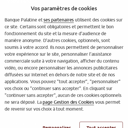
Votre Banque
Vos paramètres de cookies
Banque Palatine et
ses partenaires
utilisent des cookies sur
ce site. Certains sont obligatoires et permettent le bon
fonctionnement du site et la mesure d'audience de
manière anonyme. D'autres cookies, optionnels, sont
soumis à votre accord. Ils nous permettent de personnaliser
votre expérience sur le site, personnaliser l'assistance
Garantie des dépôts
commerciale suite à votre navigation, afficher du contenu
Protection des données personnelles
vidéo, ou encore personnaliser les annonces publicitaires
diffusées sur Internet en dehors de notre site et de nos
Gestion des cookies
applications. Vous pouvez "tout accepter", "personnaliser"
vos choix ou "continuer sans accepter". En cliquant sur
Sécurité
"continuer sans accepter", aucun de ces cookies optionnels
Tarifs
ne sera déposé. La
page Gestion des Cookies
vous permet
de revenir sur vos choix à tout moment.
Mentions légales
Réglementation
Personnaliser
Tout accepter