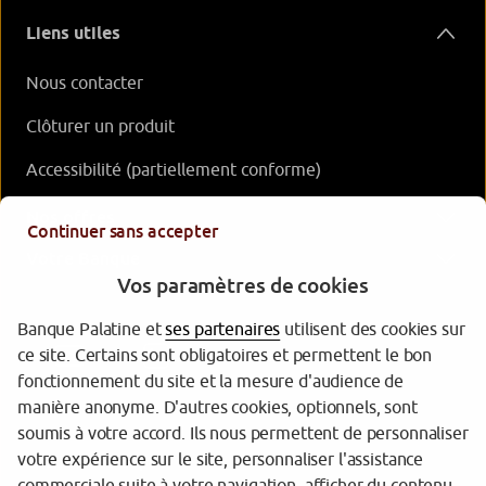
Liens utiles
Nous contacter
Clôturer un produit
Accessibilité (partiellement conforme)
Nos offres
Continuer sans accepter
Votre Banque
Vos paramètres de cookies
Banque Palatine et
ses partenaires
utilisent des cookies sur
ce site. Certains sont obligatoires et permettent le bon
fonctionnement du site et la mesure d'audience de
manière anonyme. D'autres cookies, optionnels, sont
soumis à votre accord. Ils nous permettent de personnaliser
votre expérience sur le site, personnaliser l'assistance
Garantie des dépôts
commerciale suite à votre navigation, afficher du contenu