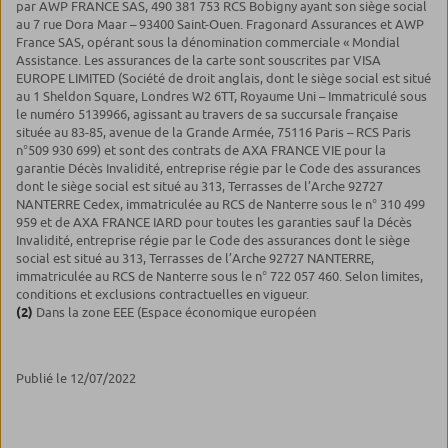
par AWP FRANCE SAS, 490 381 753 RCS Bobigny ayant son siège social
au 7 rue Dora Maar – 93400 Saint-Ouen. Fragonard Assurances et AWP
France SAS, opérant sous la dénomination commerciale « Mondial
Assistance. Les assurances de la carte sont souscrites par VISA
EUROPE LIMITED (Société de droit anglais, dont le siège social est situé
au 1 Sheldon Square, Londres W2 6TT, Royaume Uni – Immatriculé sous
le numéro 5139966, agissant au travers de sa succursale française
située au 83-85, avenue de la Grande Armée, 75116 Paris – RCS Paris
n°509 930 699) et sont des contrats de AXA FRANCE VIE pour la
garantie Décès Invalidité, entreprise régie par le Code des assurances
dont le siège social est situé au 313, Terrasses de l’Arche 92727
NANTERRE Cedex, immatriculée au RCS de Nanterre sous le n° 310 499
959 et de AXA FRANCE IARD pour toutes les garanties sauf la Décès
Invalidité, entreprise régie par le Code des assurances dont le siège
social est situé au 313, Terrasses de l’Arche 92727 NANTERRE,
immatriculée au RCS de Nanterre sous le n° 722 057 460. Selon limites,
conditions et exclusions contractuelles en vigueur.
(2)
Dans la zone EEE (Espace économique européen
Publié le 12/07/2022