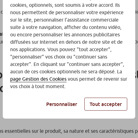
cookies, optionnels, sont soumis à votre accord. Ils
 cas de besoin, sur le service dédié au traitement des réclamat
nous permettent de personnaliser votre expérience
sur le site, personnaliser l'assistance commerciale
suite à votre navigation, afficher du contenu vidéo,
aires
ou encore personnaliser les annonces publicitaires
ments financiers proposés, en particulier sur les risques associ
diffusées sur Internet en dehors de notre site et de
nos applications. Vous pouvez "tout accepter",
"personnaliser" vos choix ou "continuer sans
accepter". En cliquant sur "continuer sans accepter",
s clés (DIC) pour les inves
aucun de ces cookies optionnels ne sera déposé. La
page Gestion des Cookies
vous permet de revenir sur
nce
vos choix à tout moment.
Personnaliser
Tout accepter
essentielles sur le produit, sa nature et ses caractéristiques pri