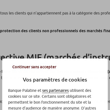
 tous les clients qui n’appartiennent pas à la catégorie des pro
la protection des clients non professionnels des marchés f
rective MIF (marchés d’inst
Continuer sans accepter
de l’exécution de vos ordres sur des instruments financiers
os transactions boursières au mieux de vos intérêts, notamment e
Vos paramètres de cookies
Banque Palatine et
ses partenaires
utilisent des
cookies sur ce site. Certains sont obligatoires et
ons dans lesquelles vos intérêts et ceux de la banque pourraien
permettent le bon fonctionnement du site et la
mesure d'audience de manière anonyme. D'autres